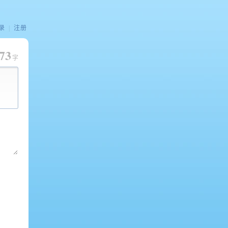
录
|
注册
73
字