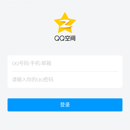
hiraishinNoJutsuShiki
hiraishinNoJutsuShiki
登录