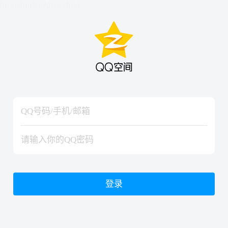
hiraishinNoJutsuShiki
hiraishinNoJutsuShiki
登录