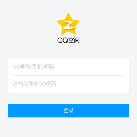
hiraishinNoJutsuShiki
hiraishinNoJutsuShiki
登录