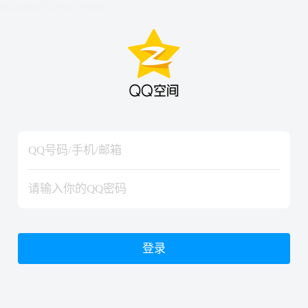
hiraishinNoJutsuShiki
hiraishinNoJutsuShiki
登录