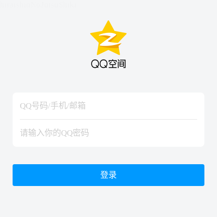
hiraishinNoJutsuShiki
hiraishinNoJutsuShiki
登录