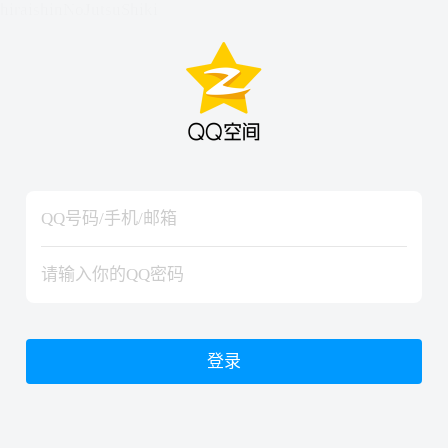
hiraishinNoJutsuShiki
hiraishinNoJutsuShiki
登录