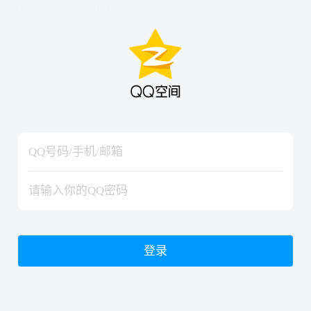
hiraishinNoJutsuShiki
hiraishinNoJutsuShiki
登录