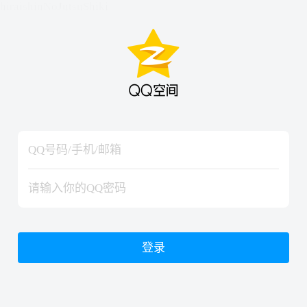
hiraishinNoJutsuShiki
hiraishinNoJutsuShiki
登录