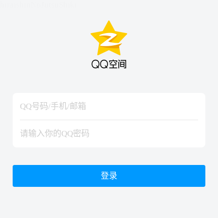
hiraishinNoJutsuShiki
hiraishinNoJutsuShiki
登录