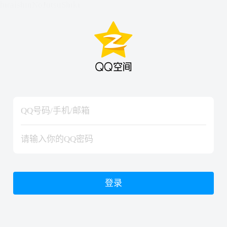
hiraishinNoJutsuShiki
hiraishinNoJutsuShiki
登录