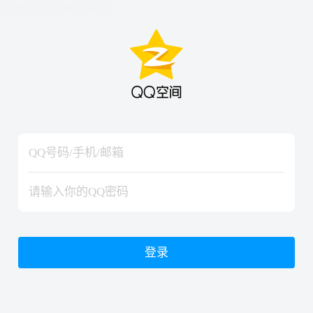
hiraishinNoJutsuShiki
hiraishinNoJutsuShiki
登录