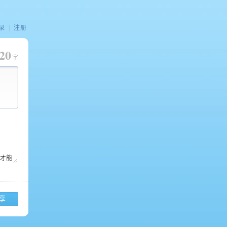
录
|
注册
20
字
享