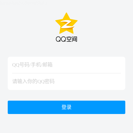
hiraishinNoJutsuShiki
hiraishinNoJutsuShiki
登录