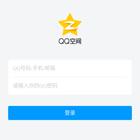
hiraishinNoJutsuShiki
hiraishinNoJutsuShiki
登录