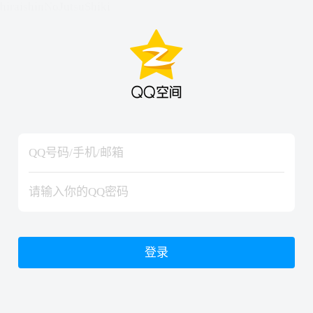
hiraishinNoJutsuShiki
hiraishinNoJutsuShiki
登录