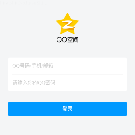
hiraishinNoJutsuShiki
hiraishinNoJutsuShiki
登录