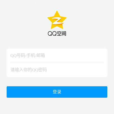
hiraishinNoJutsuShiki
hiraishinNoJutsuShiki
登录