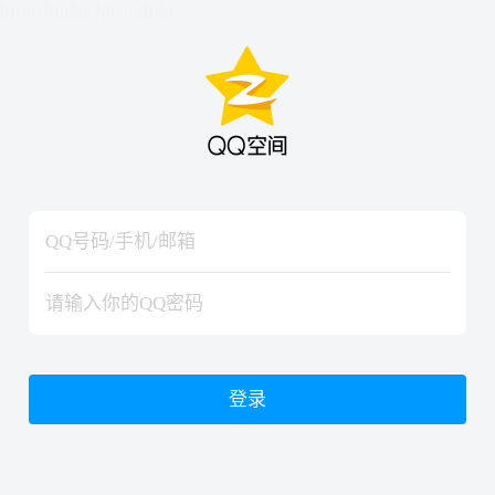
hiraishinNoJutsuShiki
hiraishinNoJutsuShiki
登录