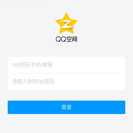
hiraishinNoJutsuShiki
hiraishinNoJutsuShiki
登录