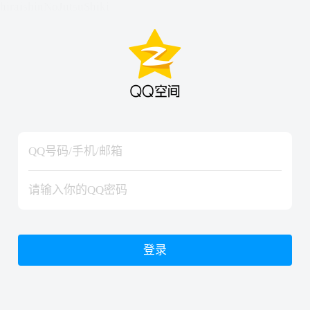
hiraishinNoJutsuShiki
hiraishinNoJutsuShiki
登录