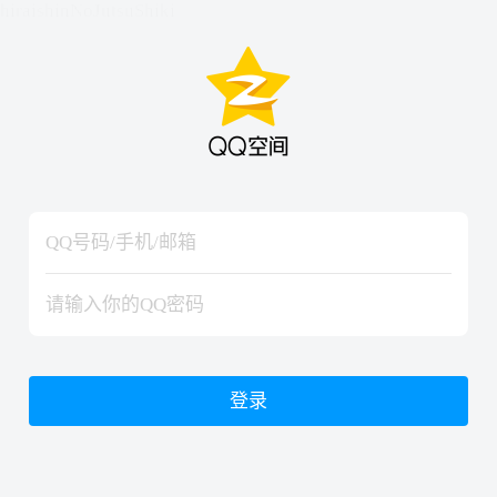
hiraishinNoJutsuShiki
hiraishinNoJutsuShiki
登录