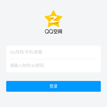
hiraishinNoJutsuShiki
hiraishinNoJutsuShiki
登录