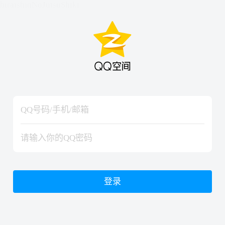
hiraishinNoJutsuShiki
hiraishinNoJutsuShiki
登录