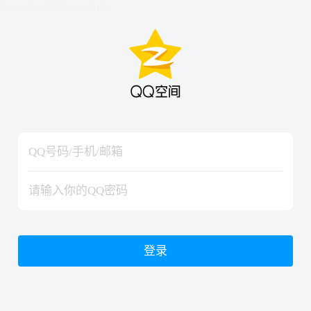
hiraishinNoJutsuShiki
hiraishinNoJutsuShiki
登录