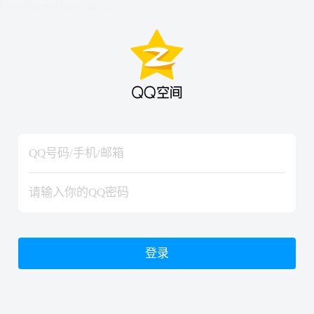
hiraishinNoJutsuShiki
hiraishinNoJutsuShiki
登录