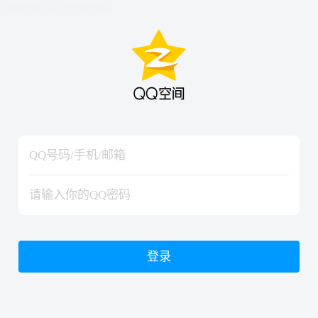
hiraishinNoJutsuShiki
hiraishinNoJutsuShiki
登录