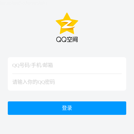
hiraishinNoJutsuShiki
hiraishinNoJutsuShiki
登录