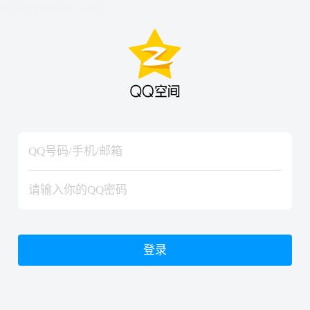
hiraishinNoJutsuShiki
hiraishinNoJutsuShiki
登录