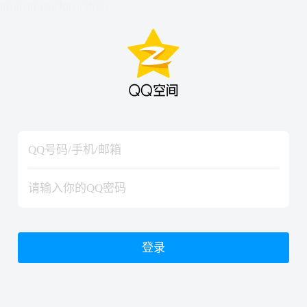
hiraishinNoJutsuShiki
hiraishinNoJutsuShiki
登录