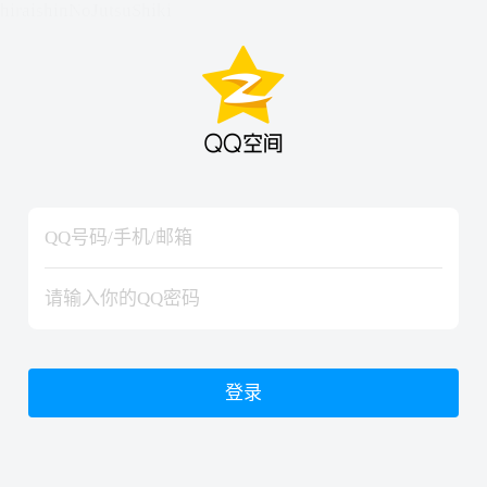
hiraishinNoJutsuShiki
hiraishinNoJutsuShiki
登录