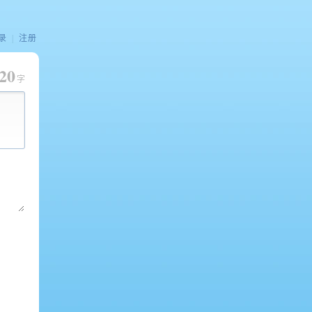
录
|
注册
20
字