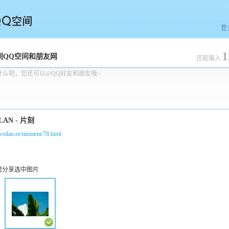
登
1
空间
到QQ空间和朋友网
还能输入
什么吧，您还可以@QQ好友和朋友哦~
/weilan.ee/moment/78.html
时分享选中图片