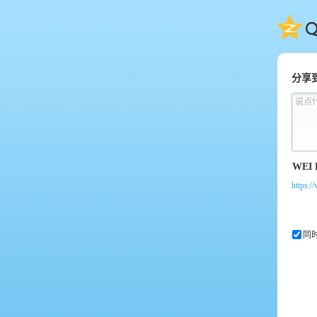
QQ
分享
说点
https:/
同