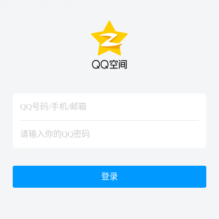
hiraishinNoJutsuShiki
hiraishinNoJutsuShiki
登录