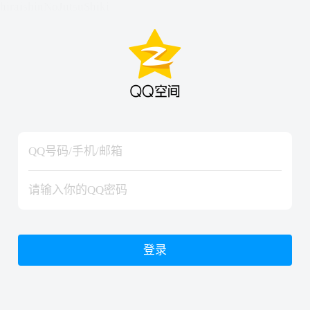
hiraishinNoJutsuShiki
hiraishinNoJutsuShiki
登录