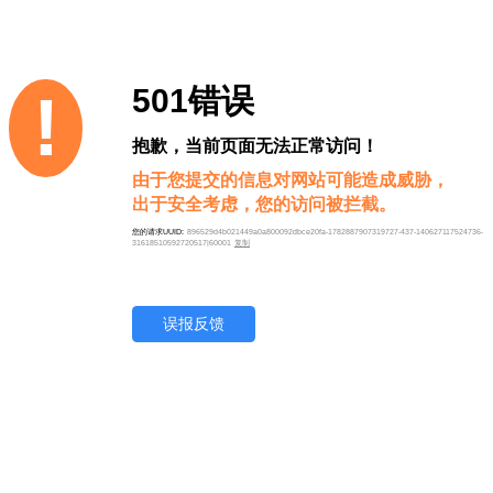
501错误
!
抱歉，当前页面无法正常访问！
由于您提交的信息对网站可能造成威胁，
出于安全考虑，您的访问被拦截。
您的请求UUID:
896529d4b021449a0a800092dbce20fa-1782887907319727-437-140627117524736-
31618510592720517|60001
复制
误报反馈