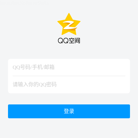
hiraishinNoJutsuShiki
hiraishinNoJutsuShiki
登录