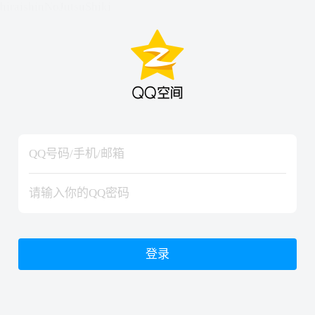
hiraishinNoJutsuShiki
hiraishinNoJutsuShiki
登录