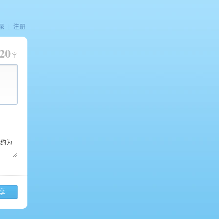
录
|
注册
20
字
享