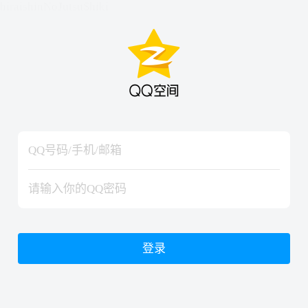
hiraishinNoJutsuShiki
hiraishinNoJutsuShiki
登录