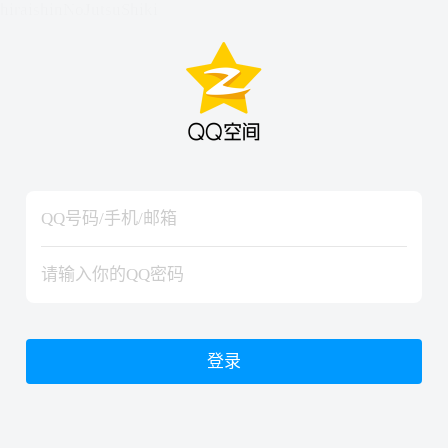
hiraishinNoJutsuShiki
hiraishinNoJutsuShiki
登录