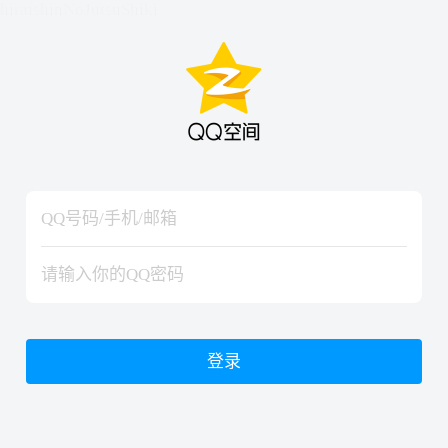
hiraishinNoJutsuShiki
hiraishinNoJutsuShiki
登录