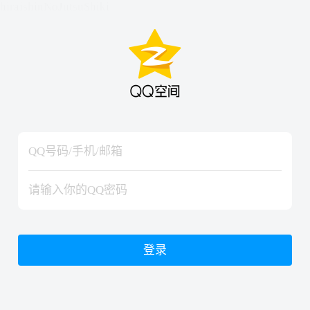
hiraishinNoJutsuShiki
hiraishinNoJutsuShiki
登录