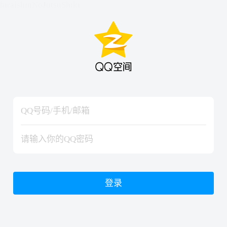
hiraishinNoJutsuShiki
hiraishinNoJutsuShiki
登录