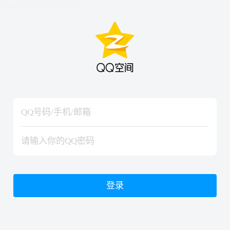
hiraishinNoJutsuShiki
hiraishinNoJutsuShiki
登录