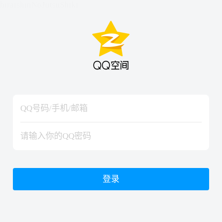
hiraishinNoJutsuShiki
hiraishinNoJutsuShiki
登录