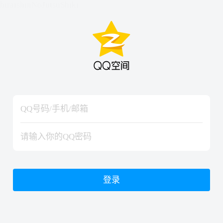
hiraishinNoJutsuShiki
hiraishinNoJutsuShiki
登录