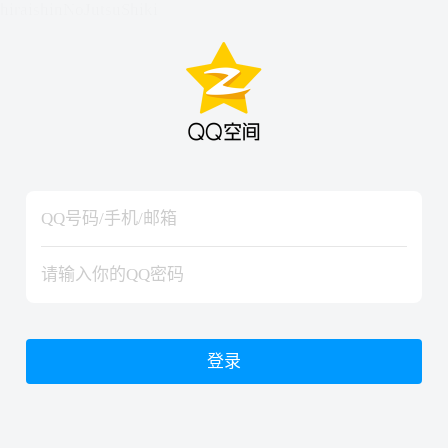
hiraishinNoJutsuShiki
hiraishinNoJutsuShiki
登录