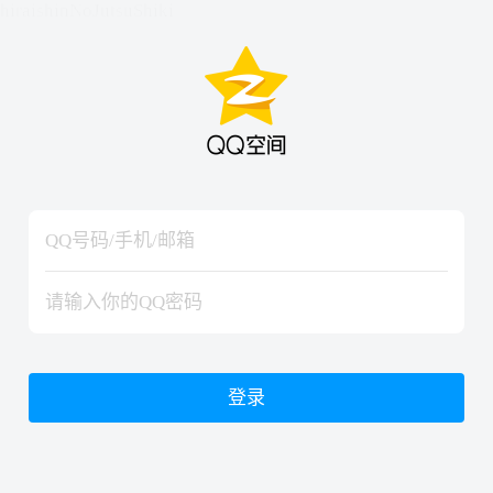
hiraishinNoJutsuShiki
hiraishinNoJutsuShiki
登录