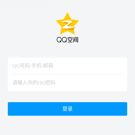
hiraishinNoJutsuShiki
hiraishinNoJutsuShiki
登录