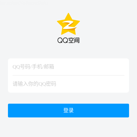
hiraishinNoJutsuShiki
hiraishinNoJutsuShiki
登录